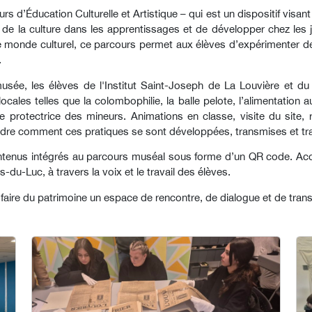
s d’Éducation Culturelle et Artistique – qui est un dispositif visant 
 de la culture dans les apprentissages et de développer chez les jeun
 le monde culturel, ce parcours permet aux élèves d’expérimenter d
.
sée, les élèves de l'Institut Saint-Joseph de La Louvière et du 
cales telles que la colombophilie, la balle pelote, l’alimentation au
re protectrice des mineurs. Animations en classe, visite du site, r
ndre comment ces pratiques se sont développées, transmises et tra
contenus intégrés au parcours muséal sous forme d’un QR code. Acc
s-du-Luc, à travers la voix et le travail des élèves.
e faire du patrimoine un espace de rencontre, de dialogue et de tran