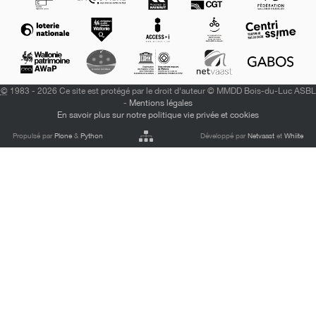
©
1983 - 2026 Ce site est protégé par le droit d'auteur © MMDD Bois-du-Luc ASBL
-
Mentions légales
En savoir plus sur notre politique vie privée et cookies
Propulsé par
Plone
&
Python
Développé par
Netvaast
et
Whiite