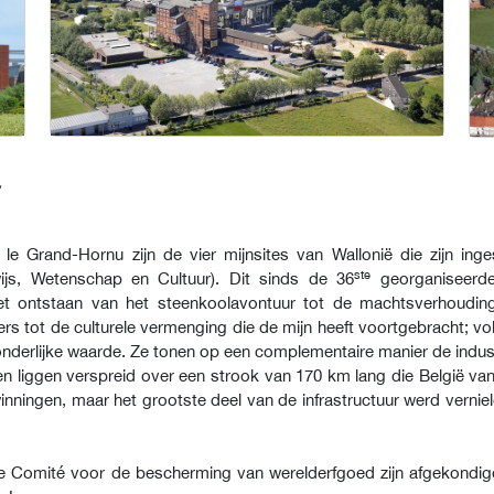
,
 le Grand-Hornu zijn de vier mijnsites van Wallonië die zijn i
ste
ijs, Wetenschap en Cultuur). Dit sinds de 36
georganiseerde 
t ontstaan van het steenkoolavontuur tot de machtsverhoudinge
ers tot de culturele vermenging die de mijn heeft voortgebracht; v
derlijke waarde. Ze tonen op een complementaire manier de indust
 liggen verspreid over een strook van 170 km lang die België van 
ningen, maar het grootste deel van de infrastructuur werd verniel
ele Comité voor de bescherming van werelderfgoed zijn afgekondig