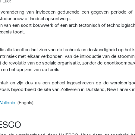
u-Luc:
ke verandering van invloeden gedurende een gegeven periode of
, stedenbouw of landschapsontwerp.
en van een soort bouwwerk of een architectonisch of technologisc
edenis toont.
die alle facetten laat zien van de techniek en deskundigheid op het 
es intrinsiek met elkaar verbonden: van de introductie van de sto
ot de revolutie van de sociale organisatie, zonder de onontkoombar
n het oprijzen van de terrils.
ntair en zijn dus als een geheel ingeschreven op de werelderfgo
erk zoals bijvoorbeeld de site van Zollverein in Duitsland, New Lanark
Wallonie.
(Engels)
NESCO