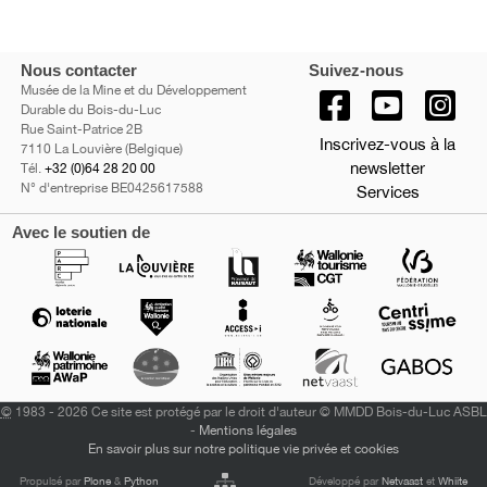
Nous contacter
Suivez-nous
Musée de la Mine et du Développement
Durable du Bois-du-Luc
Rue Saint-Patrice 2B
Inscrivez-vous à la
7110 La Louvière (Belgique)
newsletter
Tél.
+32 (0)64 28 20 00
N° d'entreprise BE0425617588
Services
Avec le soutien de
©
1983 - 2026 Ce site est protégé par le droit d'auteur © MMDD Bois-du-Luc ASBL
-
Mentions légales
En savoir plus sur notre politique vie privée et cookies
Propulsé par
Plone
&
Python
Développé par
Netvaast
et
Whiite