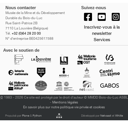
Nous contacter
Suivez-nous
Musée de la Mine et du Développement
Durable du Bois-du-Luc
Rue Saint-Patrice 2B
Inscrivez-vous à la
7110 La Louvière (Belgique)
newsletter
Tél.
+32 (0)64 28 20 00
N° d'entreprise BE0425617588
Services
Avec le soutien de
©
1983 - 2026 Ce site est protégé par le droit d'auteur © MMDD Bois-du-Luc ASBL
-
Mentions légales
En savoir plus sur notre politique vie privée et cookies
Propulsé par
Plone
&
Python
Développé par
Netvaast
et
Whiite