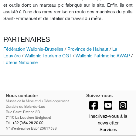
et outils dont un marteau pic fabriqué sur le site. Enfin, ils ont
assisté à l’une des rares remise en route des machines du puits
Saint-Emmanuel et de l’atelier de travail du métal.
PARTENAIRES
Fédération Wallonie-Bruxelles
/
Province de Hainaut
/
La
Louvière
/
Wallonie Tourisme CGT
/
Wallonie Patrimoine AWAP
/
Loterie Nationale
Nous contacter
Suivez-nous
Musée de la Mine et du Développement
Durable du Bois-du-Luc
Rue Saint-Patrice 2B
Inscrivez-vous à la
7110 La Louvière (Belgique)
newsletter
Tél.
+32 (0)64 28 20 00
N° d'entreprise BE0425617588
Services