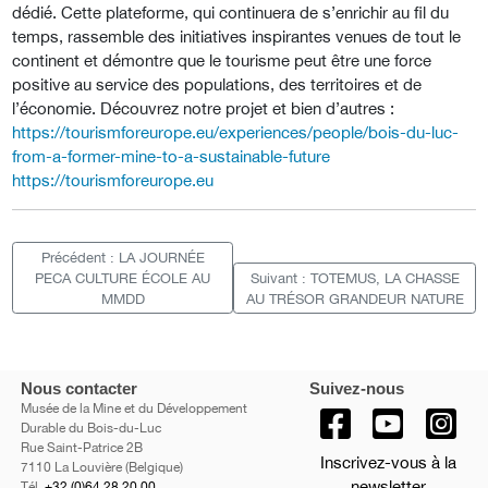
dédié. Cette plateforme, qui continuera de s’enrichir au fil du
temps, rassemble des initiatives inspirantes venues de tout le
continent et démontre que le tourisme peut être une force
positive au service des populations, des territoires et de
l’économie. Découvrez notre projet et bien d’autres :
https://tourismforeurope.eu/experiences/people/bois-du-luc-
from-a-former-mine-to-a-sustainable-future
https://tourismforeurope.eu
Précédent : LA JOURNÉE
PECA CULTURE ÉCOLE AU
Suivant : TOTEMUS, LA CHASSE
MMDD
AU TRÉSOR GRANDEUR NATURE
Nous contacter
Suivez-nous
Musée de la Mine et du Développement
Durable du Bois-du-Luc
Rue Saint-Patrice 2B
Inscrivez-vous à la
7110 La Louvière (Belgique)
newsletter
Tél.
+32 (0)64 28 20 00