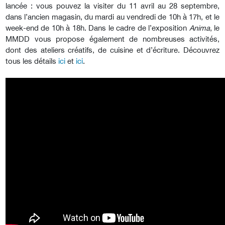
lancée : vous pouvez la visiter du 11 avril au 28 septembre,
dans l’ancien magasin, du mardi au vendredi de 10h à 17h, et le
week-end de 10h à 18h. Dans le cadre de l’exposition
Anima
, le
MMDD vous propose également de nombreuses activités,
dont des ateliers créatifs, de cuisine et d’écriture. Découvrez
tous les détails
ici
et
ici
.