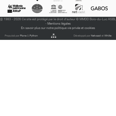
©
1983 - 2026 Ce site est protégé par le droit d'auteur © MMDD Bois-du-Luc ASBL
-
Mentions légales
En savoir plus sur notre politique vie privée et cookies
Propulsé par
Plone
&
Python
Développé par
Netvaast
et
Whiite