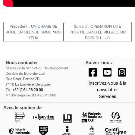
Précédent : UN DRAME SE
Suivant : OPERATION CITÉ
JOUE EN SILENCE SOUS NOS
PROPRE DANS LE VILLAGE DU
YEUX
BOIS-DU-LUC
Nous contacter
Suivez-nous
Musée de la Mine et du Développement
Durable du Bois-du-Luc
Rue Saint-Patrice 2B
Inscrivez-vous à la
7110 La Louvière (Belgique)
newsletter
Tél.
+32 (0)64 28 20 00
N° d'entreprise BE0425617588
Services
Avec le soutien de