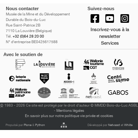
Nous contacter
Suivez-nous
Musée de la Mine et du Développement
Durable du Bois-du-Luc
Rue Saint-Patrice 2B
Inscrivez-vous à la
7110 La Louvière (Belgique)
newsletter
Tél.
+32 (0)64 28 20 00
N° d'entreprise BE0425617588
Services
Avec le soutien de
©
1983 - 2026 Ce site est protégé par le droit d'auteur © MMDD Bois-du-Luc ASBL
-
Mentions légales
En savoir plus sur notre politique vie privée et cookies
Propulsé par
Plone
&
Python
Développé par
Netvaast
et
Whiite