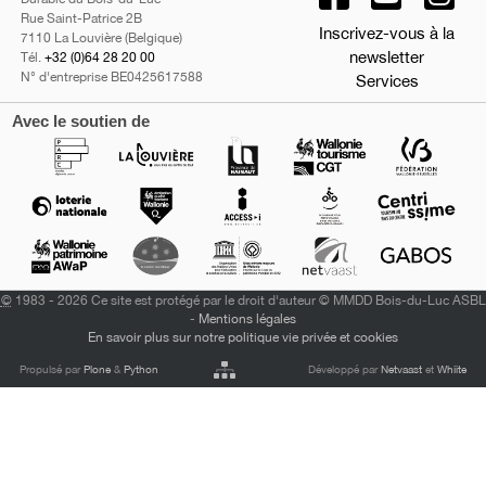
Rue Saint-Patrice 2B
Inscrivez-vous à la
7110 La Louvière (Belgique)
newsletter
Tél.
+32 (0)64 28 20 00
N° d'entreprise BE0425617588
Services
Avec le soutien de
©
1983 - 2026 Ce site est protégé par le droit d'auteur © MMDD Bois-du-Luc ASBL
-
Mentions légales
En savoir plus sur notre politique vie privée et cookies
Propulsé par
Plone
&
Python
Développé par
Netvaast
et
Whiite