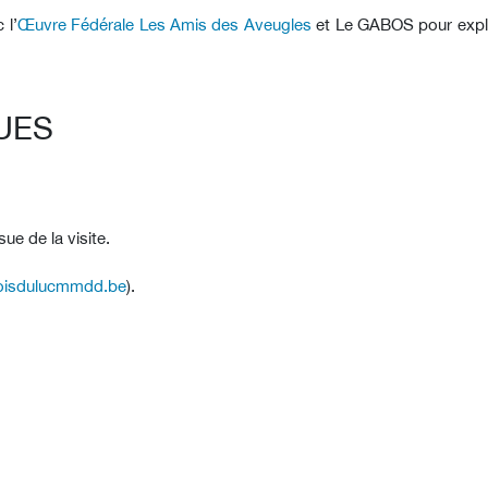
 l’
Œuvre Fédérale Les Amis des Aveugles
et Le GABOS pour explor
UES
sue de la visite.
oisdulucmmdd.be
).