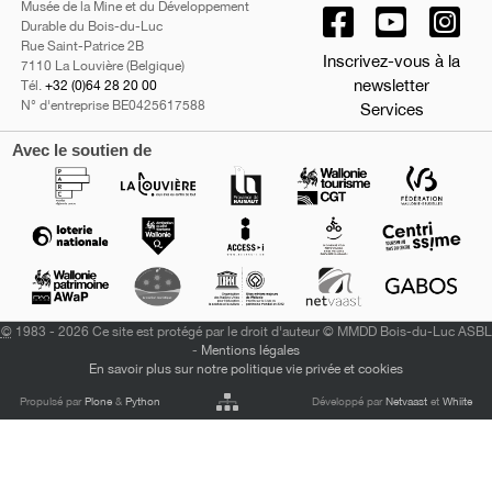
Musée de la Mine et du Développement
Durable du Bois-du-Luc
Rue Saint-Patrice 2B
Inscrivez-vous à la
7110 La Louvière (Belgique)
newsletter
Tél.
+32 (0)64 28 20 00
N° d'entreprise BE0425617588
Services
Avec le soutien de
©
1983 - 2026 Ce site est protégé par le droit d'auteur © MMDD Bois-du-Luc ASBL
-
Mentions légales
En savoir plus sur notre politique vie privée et cookies
Propulsé par
Plone
&
Python
Développé par
Netvaast
et
Whiite