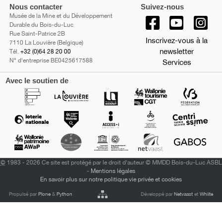
Nous contacter
Suivez-nous
Musée de la Mine et du Développement
Durable du Bois-du-Luc
Rue Saint-Patrice 2B
Inscrivez-vous à la
7110 La Louvière (Belgique)
newsletter
Tél.
+32 (0)64 28 20 00
N° d'entreprise BE0425617588
Services
Avec le soutien de
©
1983 - 2026 Ce site est protégé par le droit d'auteur © MMDD Bois-du-Luc ASBL
-
Mentions légales
En savoir plus sur notre politique vie privée et cookies
Propulsé par
Plone
&
Python
Développé par
Netvaast
et
Whiite