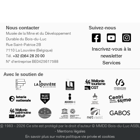
Nous contacter
Suivez-nous
Musée de la Mine et du Développement
Durable du Bois-du-Luc
Rue Saint-Patrice 2B
Inscrivez-vous à la
7110 La Louvière (Belgique)
newsletter
Tél.
+32 (0)64 28 20 00
N° d'entreprise BE0425617588
Services
Avec le soutien de
©
1983 - 2026 Ce site est protégé par le droit d'auteur © MMDD Bois-du-Luc ASBL
-
Mentions légales
En savoir plus sur notre politique vie privée et cookies