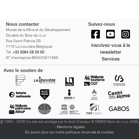
Nous contacter
Suivez-nous
Musée de la Mine et du Développement
Durable du Bois-du-Luc
Rue Saint-Patrice 2B
Inscrivez-vous à la
7110 La Louvière (Belgique)
newsletter
Tél.
+32 (0)64 28 20 00
N° d'entreprise BE0425617588
Services
Avec le soutien de
©
1983 - 2026 Ce site est protégé par le droit d'auteur © MMDD Bois-du-Luc ASBL
-
Mentions légales
En savoir plus sur notre politique vie privée et cookies