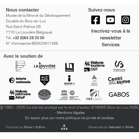
Nous contacter
Suivez-nous
Musée de la Mine et du Développement
Durable du Bois-du-Luc
Rue Saint-Patrice 2B
Inscrivez-vous à la
7110 La Louvière (Belgique)
newsletter
Tél.
+32 (0)64 28 20 00
N° d'entreprise BE0425617588
Services
Avec le soutien de
©
1983 - 2026 Ce site est protégé par le droit d'auteur © MMDD Bois-du-Luc ASBL
-
Mentions légales
En savoir plus sur notre politique vie privée et cookies
Propulsé par
Plone
&
Python
Développé par
Netvaast
et
Whiite