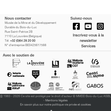
Nous contacter
Suivez-nous
Musée de la Mine et du Développement
Durable du Bois-du-Luc
Rue Saint-Patrice 2B
Inscrivez-vous à la
7110 La Louvière (Belgique)
newsletter
Tél.
+32 (0)64 28 20 00
N° d'entreprise BE0425617588
Services
Avec le soutien de
©
1983 - 2026 Ce site est protégé par le droit d'auteur © MMDD Bois-du-Luc ASBL
-
Mentions légales
En savoir plus sur notre politique vie privée et cookies