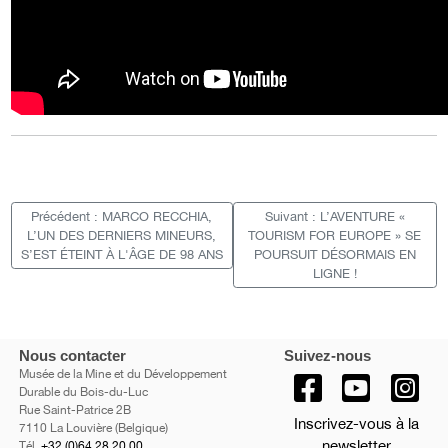
Précédent : MARCO RECCHIA,
Suivant : L’AVENTURE «
L’UN DES DERNIERS MINEURS,
TOURISM FOR EUROPE » SE
S’EST ÉTEINT À L'ÂGE DE 98 ANS
POURSUIT DÉSORMAIS EN
LIGNE !
Nous contacter
Suivez-nous
Musée de la Mine et du Développement
Durable du Bois-du-Luc
Rue Saint-Patrice 2B
Inscrivez-vous à la
7110 La Louvière (Belgique)
newsletter
Tél.
+32 (0)64 28 20 00