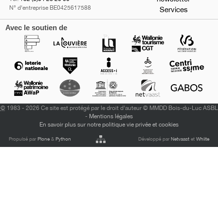
N° d'entreprise BE0425617588
Services
Avec le soutien de
©
1983 - 2026 Ce site est protégé par le droit d'auteur © MMDD Bois-du-Luc ASBL
-
Mentions légales
En savoir plus sur notre politique vie privée et cookies
Propulsé par
Plone
&
Python
Développé par
Netvaast
et
Whiite