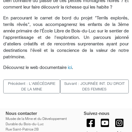
bien connaître du passé de ces petites montagnes noires ? Et
comment leur faire découvrir la richesse qui les habite ?
En parcourant le carnet de bord du projet "Terrils explorés,
terrils rêvés", vous accompagnerez les enfants de la 3ème
année primaire de l’École Libre de Bois-du-Luc sur le sentier de
l'apprentissage et de l'exploration. Un parcours jalonné
d'ateliers créatifs et de rencontres surprenantes ayant pour
destinations l'éveil et la conscience de la valeur de notre
patrimoine.
Découvrez le web documentaire
ici
.
Précédent : L'ABÉCÉDAIRE
Suivant : JOURNÉE INT. DU DROIT
DE LA MINE
DES FEMMES
Nous contacter
Suivez-nous
Musée de la Mine et du Développement
Durable du Bois-du-Luc
Rue Saint-Patrice 2B